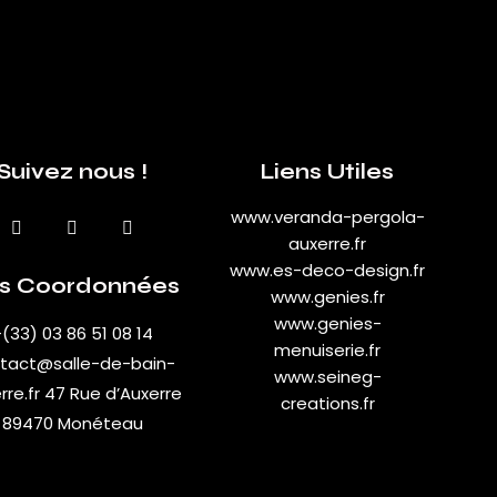
Suivez nous !
Liens Utiles
www.veranda-pergola-
auxerre.fr
www.es-deco-design.fr
s Coordonnées
www.genies.fr
www.genies-
(33) 03 86 51 08 14
menuiserie.fr
tact@salle-de-bain-
www.seineg-
rre.fr
47 Rue d’Auxerre
creations.fr
89470 Monéteau