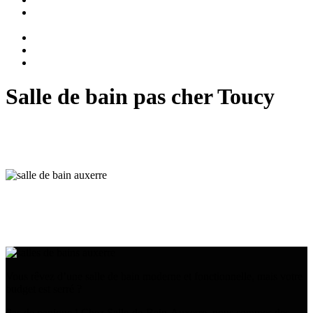
Agencement
et aménagement
Salles de bain
Blog
Contact
Salle de bain pas cher Toucy
Rénovation de salle de bain à petit prix à Toucy :
Donnez vie à vos rêves !
Aménagement de salle de bain à Toucy :
Des solutions pour tous les budgets
Vous rêvez d’une salle de bain moderne et fonctionnelle, mais votre
budget est serré ?
Pas de panique ! Chez Salle-de-Bain-Auxerre, nous sommes des