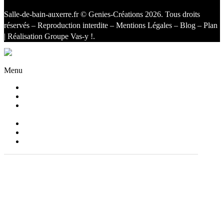
Salle-de-bain-auxerre.fr
© Genies-Créations 2026. Tous droits
réservés – Reproduction interdite –
Mentions Légales
–
Blog
–
Plan
| Réalisation
Groupe Vas-y !
.
Facebook
Twitter
Instagram
Menu
Accueil
Qui sommes nous ?
Agencement
et aménagement
Salles de bain
Blog
Contact
+(33) 03 86 51 08 14
contact@salle-de-bain-auxerre.fr