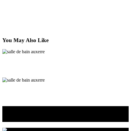
juin 12, 2024
Next
Rénovation salle de bain Chablis
juin 12, 2024
You May Also Like
Salles de bains Auxerre
Salle de bain pas cher Charny
Salles de bains Auxerre
Salle de bain Toucy
Nous concevons la salle de bain
dont vous rêvez !